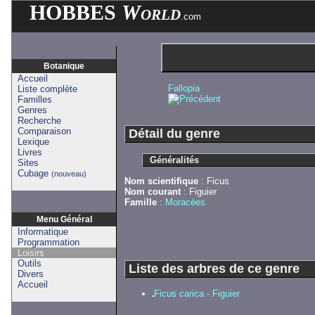
HOBBES
World
.com
Botanique
Accueil
Fallopia
Liste complète
Familles
Genres
Recherche
Comparaison
Détail du genre
Lexique
Livres
Généralités
Sites
Cubage
(nouveau)
Nom scientifique
: Ficus
Nom courant
: Figuier
Famille
:
Moracées
Menu Général
Informatique
Programmation
Loisirs
Outils
Liste des arbres de ce genre
Divers
Accueil
Ficus carica - Figuier